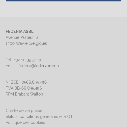
FEDERIA ASBL
Avenue Pasteur, 6
1300 Wavre (Belgique)
Tel : +32 10 39 54 40
Email : federia@federia.immo
N° BCE : 0568.895.496
TVA BE568.895.496
RPM Brabant Wallon
Charte de vie privée
Statuts, conditions générales et R.O.I.
Politique des cookies