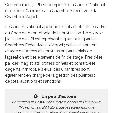
C
oncrètement, l’IP
I est composé
d’
un Conseil
National
et de deux
Chambres :
la
Chambre Ex
é
cutive et la
Chambre d’Appel
.
Le Conseil National applique
les lois et
établit
le cadre
d
u Code
de
déontologi
e
de
la profession.
Le pouvoir
judiciaire de l’IPI est représenté, quant à lui, par les
Chambres Exécutive et
d’Appel ; celles-ci
sont en
charge
de l’accès à la profession
par le biais
de
l’agréation et
des
examens de fin de stage.
Présidées
par des magistrats professionnels et constituées
d’agents immobili
ers
élus, c
es Chambres
s
ont
également en charge
de
la gestion des plaintes :
dépôts, auditions et sanctions.
Un peu d’histoire...
La création de l’Institut des Professionnels de l’Immobilier
(IPI) remonte à 1993 alors que le secteur manque
cruellement d’un cadre légal et que l'amalgame est fait