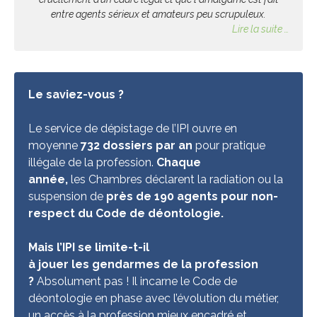
entre agents sérieux et amateurs peu scrupuleux.
Lire la suite …
Le saviez-vous ?
Le service
de dépistage de l’IPI ouvre en
moyenne
732
dossiers par an
pour pratique
illégale de la profession.
Chaque
année,
l
es
Chambres déclarent la radiation ou la
suspension de
près de 1
9
0 agents
pour non-
respect
du
C
ode de déontologie.
Mais
l’IPI se
limite
-t-il
à
jouer
le
s
gendarme
s
de la profession
?
Absolument pas ! Il incarne
le
C
ode de
déontologie en phase avec l’évolution du métier,
un accès à la profession mieux encadré et