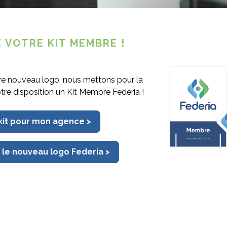
 VOTRE KIT MEMBRE !
re nouveau logo, nous mettons pour la
otre disposition un Kit Membre Federia !
SOYEZ TOUJOURS À LA PAGE
 kit pour mon agence >
Newsletter et Federiamag,
abonnez-vous à nos différents supports de communication !
 le nouveau logo Federia >
S'inscrire