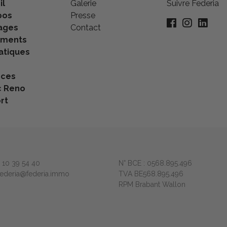
il
Galerie
Suivre Federia
pos
Presse
ages
Contact
ements
tiques
nces
c Reno
rt
2 10 39 54 40
N° BCE : 0568.895.496
 federia@federia.immo
TVA BE568.895.496
RPM Brabant Wallon