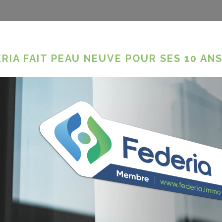
RIA FAIT PEAU NEUVE POUR SES 10 ANS
ts et mes employés
s règles, comment
ivent respecter des règles sanitaires et
es pour les visites, ils se présentent à
s se mettre les clients à dos ?
nt, faisant courir des risques à l'agent
t,...) ?
t conférencière nous a donné les clés
a ce webinaire.