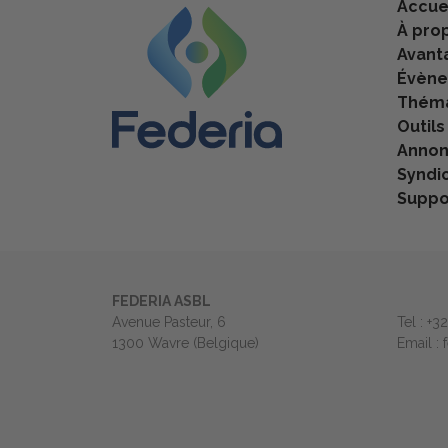
Accue
À pro
Avant
Évèn
Théma
Outils
Anno
Syndi
Suppo
FEDERIA ASBL
Avenue Pasteur, 6
Tel : +3
1300 Wavre (Belgique)
Email :