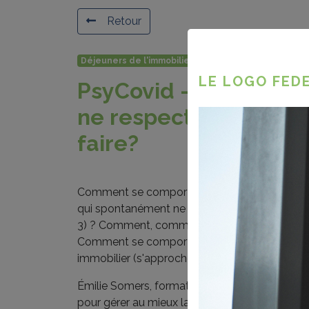
Retour
Déjeuners de l'immobilier
LE LOGO FEDE
PsyCovid - Mes clien
ne respectent pas le
faire?
Comment se comporter avec des clients qui do
qui spontanément ne le font pas (max 2 personn
3) ? Comment, commercialement parlant, ne pa
Comment se comporter face à un client néglige
immobilier (s'approche de trop près, touche tou
Émilie Somers, formatrice, hypnothérapeute e
pour gérer au mieux la reprise des activités vi