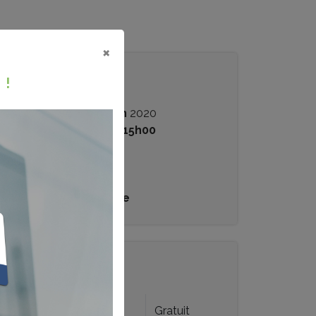
×
INFORMATIONS
 !
Jeudi
11 Juin
2020
de
14h00
à
15h00
Webinaire
/
/ Webinaire
TARIFS
Membres Federia
Gratuit