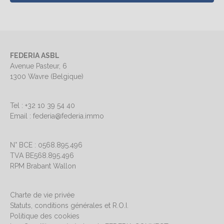
FEDERIA ASBL
Avenue Pasteur, 6
1300 Wavre (Belgique)
Tel : +32 10 39 54 40
Email : federia@federia.immo
N° BCE : 0568.895.496
TVA BE568.895.496
RPM Brabant Wallon
Charte de vie privée
Statuts, conditions générales et R.O.I.
Politique des cookies