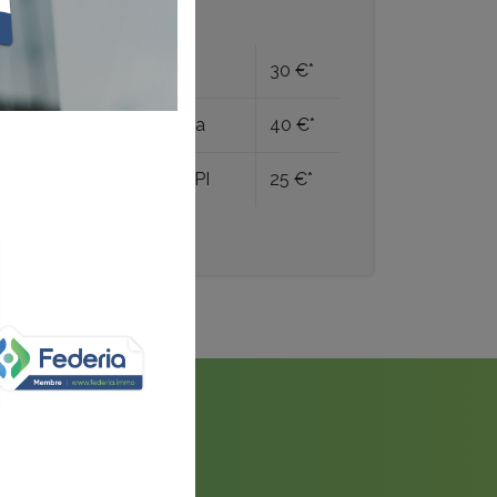
TARIFS
Membres Federia
30 €*
Non-membres Federia
40 €*
Étudiants/stagiaires IPI
25 €*
* Prix HTVA.