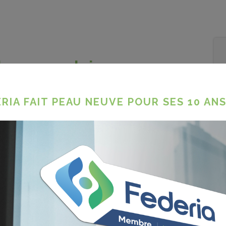
angage clair
RIA FAIT PEAU NEUVE POUR SES 10 ANS
e vente « langage clair » ?
isait ses Déjeuners de l’Immobilier sur le
nt et de découvrir son utilisation. Car en
 vous bénéficierez d’un réel gain de temps
 de la vente et la rédaction des clauses
ue.