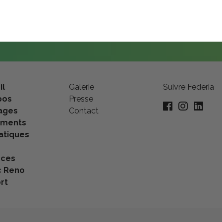
abonnez-vous à nos différents supports de communication !
S'inscrire
il
Galerie
Suivre Federia
pos
Presse
ages
Contact
ements
tiques
nces
c Reno
rt