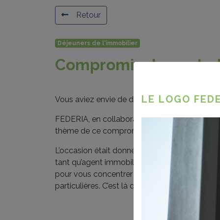
Retour
Déjeuners de l'immobilier
Compromis de vente l
LE LOGO FEDE
Vous aviez envie de découvrir le compromis d
FEDERIA, en collaboration avec FEDNOT, organ
thème de ce compromis « langage clair ».
L’occasion était donnée de parcourir le docume
tant qu’agent immobilier, vous alliez voir que
pour vous concentrer ainsi sur les spécificités
particulières. C’est là que réside votre plus-val