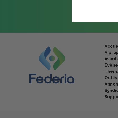
Accue
À pro
Avant
Évèn
Théma
Outils
Anno
Syndi
Suppo