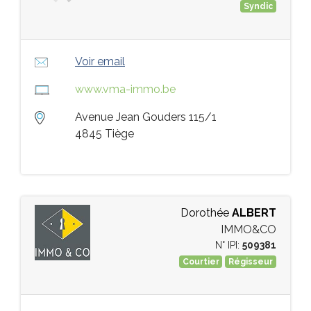
Syndic
Voir email
www.vma-immo.be
Avenue Jean Gouders 115/1
4845 Tiège
Dorothée
ALBERT
IMMO&CO
N° IPI:
509381
Courtier
Régisseur