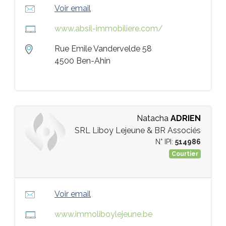
Voir email
www.absil-immobiliere.com/
Rue Emile Vandervelde 58
4500 Ben-Ahin
Natacha
ADRIEN
SRL Liboy Lejeune & BR Associés
N° IPI:
514986
Courtier
Voir email
www.immoliboylejeune.be