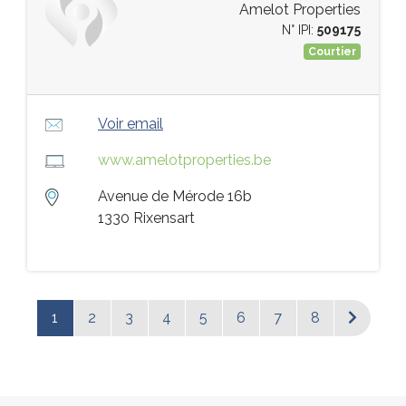
Amelot Properties
N° IPI:
509175
Courtier
Voir email
www.amelotproperties.be
Avenue de Mérode 16b
1330 Rixensart
1
2
3
4
5
6
7
8