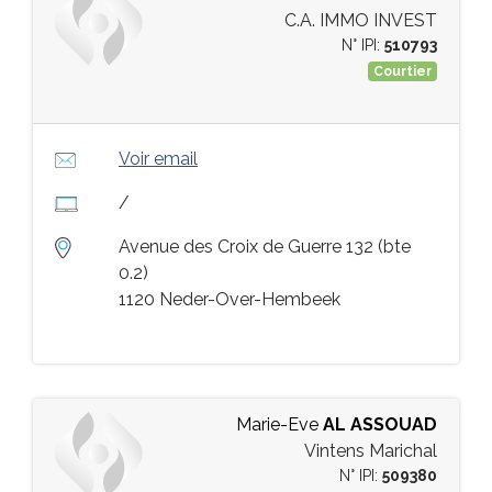
C.A. IMMO INVEST
N° IPI:
510793
Courtier
Voir email
/
Avenue des Croix de Guerre 132 (bte
0.2)
1120 Neder-Over-Hembeek
Marie-Eve
AL ASSOUAD
Vintens Marichal
N° IPI:
509380