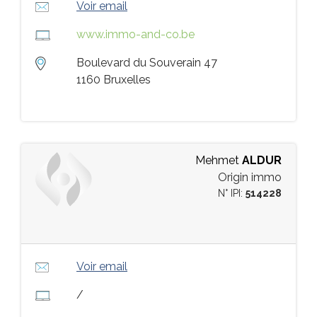
Voir email
www.immo-and-co.be
Boulevard du Souverain 47
1160 Bruxelles
Mehmet
ALDUR
Origin immo
N° IPI:
514228
Voir email
/