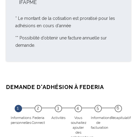
IFAPME
* Le montant de la cotisation est proratisé pour les
adhésions en cours d'année
** Possibilité d’obtenir une facture annuelle sur
demande.
DEMANDE D'ADHÉSION À FEDERIA
Informations
Federia
Activités
Vous
Informations
Récapitulatif
personnelles
Connect
souhaitez
de
ajouter
facturation
des