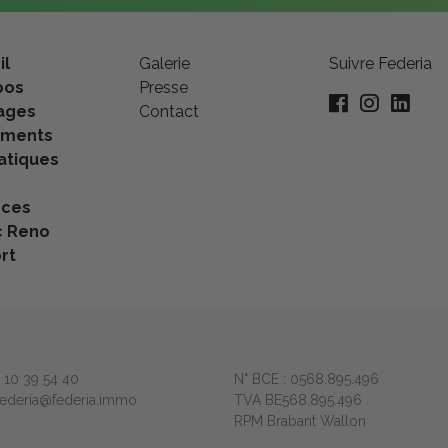
il
Galerie
Suivre Federia
pos
Presse
ages
Contact
ements
tiques
nces
c Reno
rt
2 10 39 54 40
N° BCE : 0568.895.496
 federia@federia.immo
TVA BE568.895.496
RPM Brabant Wallon