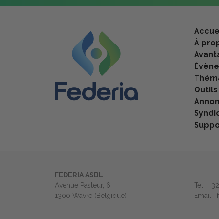
Accue
À pro
Avant
Évèn
Théma
Outils
Anno
Syndi
Suppo
FEDERIA ASBL
Avenue Pasteur, 6
Tel : +3
1300 Wavre (Belgique)
Email :