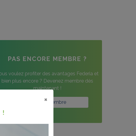
PAS ENCORE MEMBRE ?
ous voulez profiter des avantages Federia et
bien plus encore ? Devenez membre dès
maintenant !
×
Devenir membre
 !