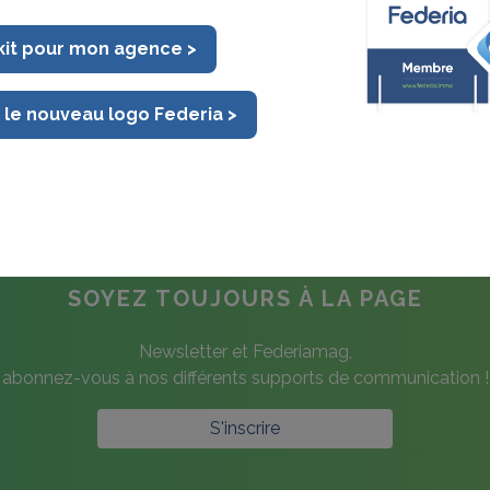
 kit pour mon agence >
RH et Consultance
Votre appui juridique 
le cadre du MLS
 le nouveau logo Federia >
SOYEZ TOUJOURS À LA PAGE
Newsletter et Federiamag,
abonnez-vous à nos différents supports de communication !
S'inscrire