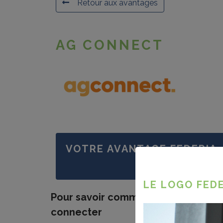
Retour aux avantages
AG CONNECT
VOTRE AVANTAGE FEDERIA
LE LOGO FEDE
Pour savoir comment profiter de vo
connecter