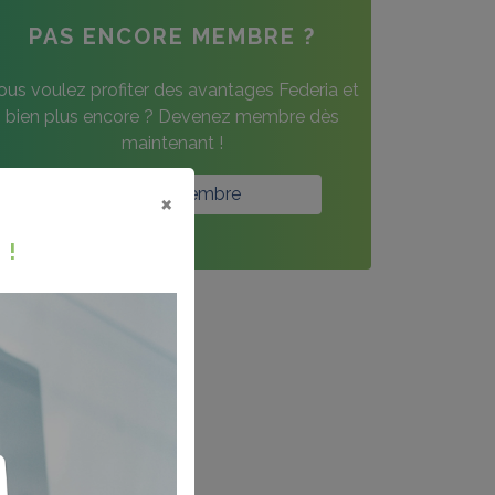
PAS ENCORE MEMBRE ?
ous voulez profiter des avantages Federia et
bien plus encore ? Devenez membre dès
maintenant !
Devenir membre
×
 !