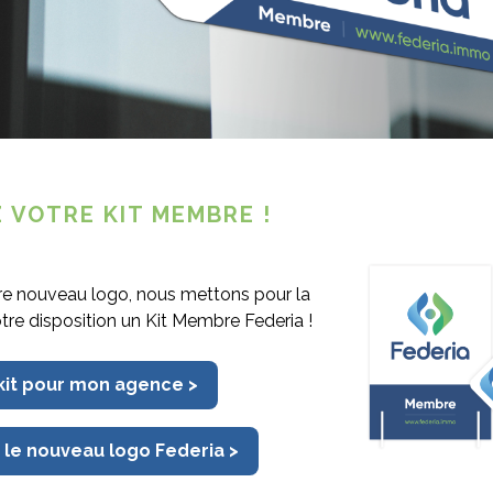
ns un de vos travailleurs (sous la CP
nds Social.
tre avantage, veuillez vous
 VOTRE KIT MEMBRE !
re nouveau logo, nous mettons pour la
otre disposition un Kit Membre Federia !
 kit pour mon agence >
 le nouveau logo Federia >