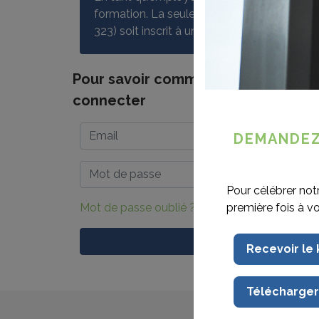
formation. La seule condition est qu’au moi
323) soit inscrit à une des formations du Fo
Pour savoir comment profiter de vo
connecter
DEMANDEZ
Pour célébrer not
Mot de passe oublié ?
première fois à v
Recevoir le
Télécharger