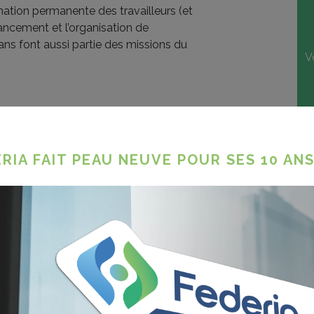
mation permanente des travailleurs (et
ancement et l’organisation de
ans font aussi partie des missions du
V
RIA FAIT PEAU NEUVE POUR SES 10 ANS
tions, vous recevez comme employeur
s de travail non-prestées par votre
 de formation suivie).
mentaire de 15 € par jour pour le
naturellement les frais de
salariés.
rticiper gratuitement à notre offre de