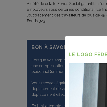
A côté de cela le Fonds Social garantit la for
employeurs sous certaines conditions). Le fin
l’outplacement des travailleurs de plus de 45 
Fonds 323.
BON À SAVOIR
LE LOGO FEDE
Lorsque vos employés suivent des forma
une compensation financière pour les heure
personnel (un montant forfaitaire par heure
Vous recevez également un montant supplé
déplacement de vos employés. Vous payez 
déplacement effectivement engagés à vos 
En tant qu’employeur, vous pouvez aussi pa