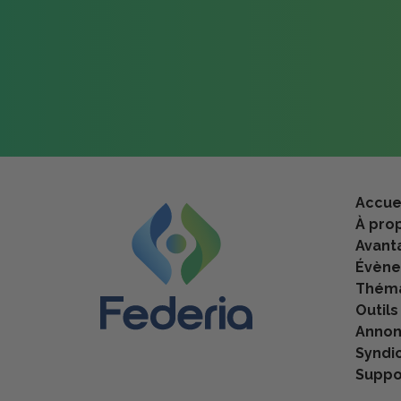
Accue
À pro
Avant
Évèn
Théma
Outils
Anno
Syndi
Suppo