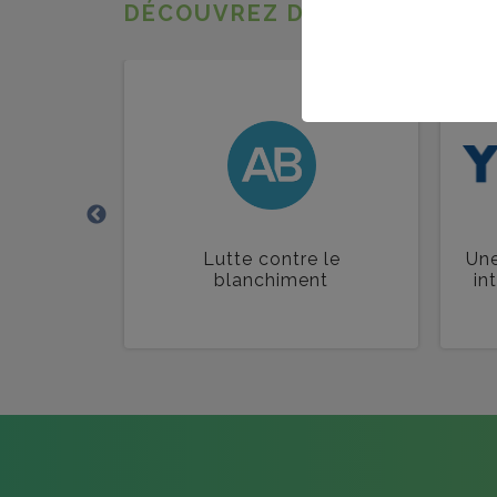
DÉCOUVREZ D’AUTRES AVAN
toujours
Lutte contre le
Une
blanchiment
in