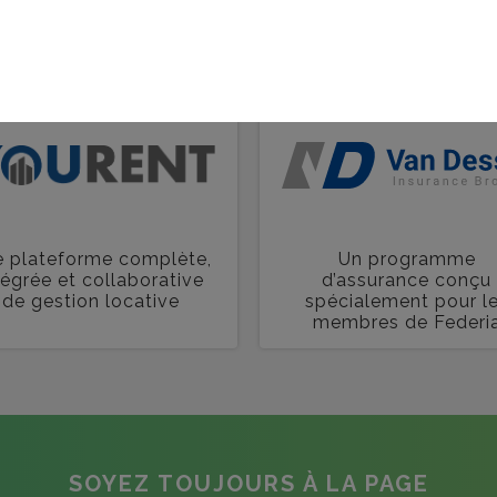
TAGES
 plateforme complète,
Un programme
tégrée et collaborative
d’assurance conçu
de gestion locative
spécialement pour l
membres de Federi
SOYEZ TOUJOURS À LA PAGE