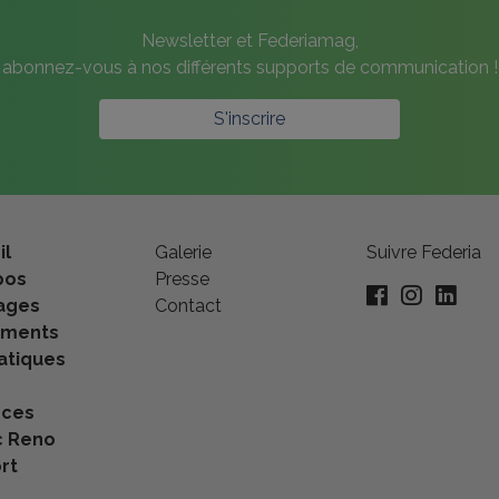
Newsletter et Federiamag,
abonnez-vous à nos différents supports de communication !
S'inscrire
il
Galerie
Suivre Federia
pos
Presse
ages
Contact
ements
tiques
nces
c Reno
rt