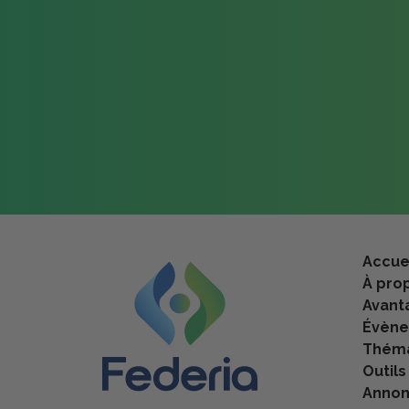
Accue
À pro
Avant
Évèn
Théma
Outils
Anno