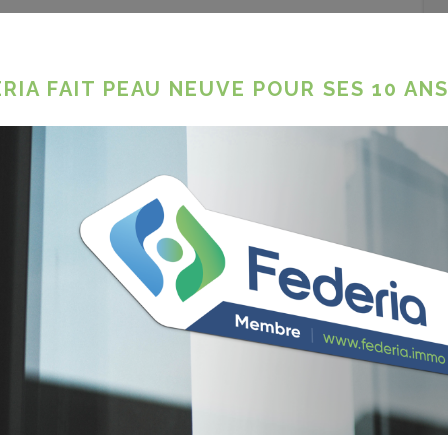
n place, notamment par les agents
t tout que les conditions financières soient
le à mettre en oeuvre. Ce qui à ce stade
RIA FAIT PEAU NEUVE POUR SES 10 ANS
ICITÉ EN WALLONIE
C4EU,
Energie Commune
a initié la
ge d’électricité en Wallonie.
belle diversité de parties prenantes
al, environnemental agricole,
nse des consommateurs, …
e développer cette nouvelle
ut générer pour les