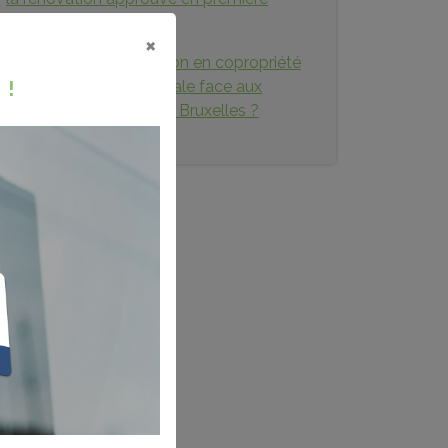
lecture
×
Les aides à la rénovation en copropriété
 !
: un levier d’égalité sociale face aux
inégalités territoriales à Bruxelles ?