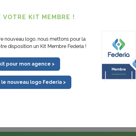
l’économie et le système
 VOTRE KIT MEMBRE !
es et adressées à la Région wallonne
re nouveau logo, nous mettons pour la
ociété wallonne du Logement, aux
otre disposition un Kit Membre Federia !
on Wallonne de l'Agriculture - FWA,
stachats, Federia, Canopea, à Cluster
 kit pour mon agence >
on des Agricultrices Wallonnes,
 le nouveau logo Federia >
Blanc sur le "Partage d'électricité