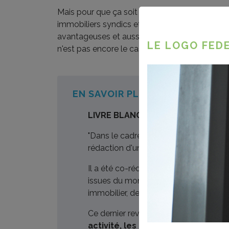
Mais pour que ça soit progressivement mis e
immobiliers syndics et régisseurs, il faut avan
avantageuses et aussi que la gestion soit faci
LE LOGO FEDE
n'est pas encore le cas.
EN SAVOIR PLUS
LIVRE BLANC - PARTAGE D'ÉLECTR
"Dans le cadre du projet Interreg RE
rédaction d'un Livre Blanc sur le parta
Il a été co-rédigé et soutenu par une 
issues du monde entrepreneurial, soci
immobilier, de la construction, défe
Ce dernier revient sur l’
importance d
activité, les bénéfices qu’elle pe