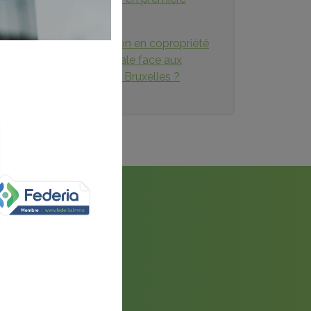
lecture
Les aides à la rénovation en copropriété
: un levier d’égalité sociale face aux
inégalités territoriales à Bruxelles ?