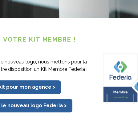
 Federia Connect
 VOTRE KIT MEMBRE !
re nouveau logo, nous mettons pour la
otre disposition un Kit Membre Federia !
 kit pour mon agence >
SOYEZ TOUJOURS À LA PAGE
 le nouveau logo Federia >
Newsletter et Federiamag,
abonnez-vous à nos différents supports de communication !
S'inscrire