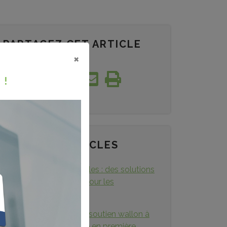
PARTAGEZ CET ARTICLE
×
 !
DERNIERS ARTICLES
Parkings vélos à Bruxelles : des solutions
pour les cyclistes... et pour les
immeubles
Le nouveau régime de soutien wallon à
la rénovation approuvé en première