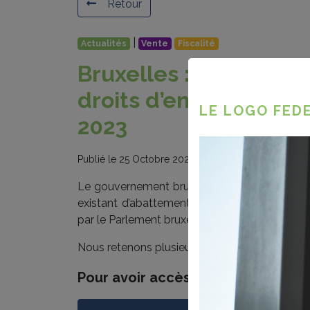
Retour
|
Actualités
Vente
Fiscalité
Bruxelles : Nouveaux
droits d’enregistremen
LE LOGO FEDE
2023
Publié le 25 Octobre 2022
Le gouvernement bruxellois a approuvé le pr
existant d’abattement des droits d’enregistr
par le Parlement bruxellois mais l'ordonnance 
Nous retenons plusieurs modifications majeur
Pour avoir accès à la suite de cet 