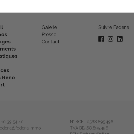
il
Galerie
Suivre Federia
pos
Presse
ages
Contact
ements
tiques
nces
c Reno
rt
2 10 39 54 40
N° BCE : 0568.895.496
 federia@federia.immo
TVA BE568.895.496