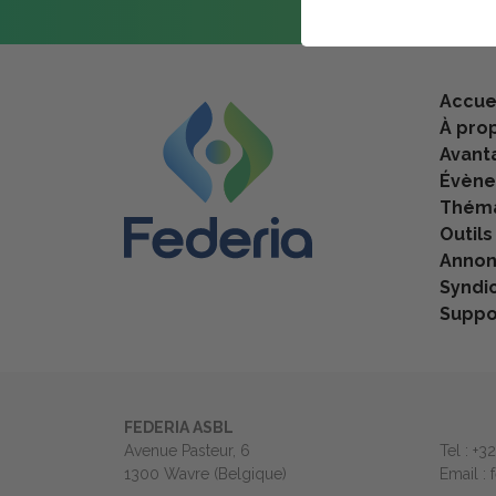
Accue
À pro
Avant
Évèn
Théma
Outils
Anno
Syndi
Suppo
FEDERIA ASBL
Avenue Pasteur, 6
Tel : +3
1300 Wavre (Belgique)
Email :