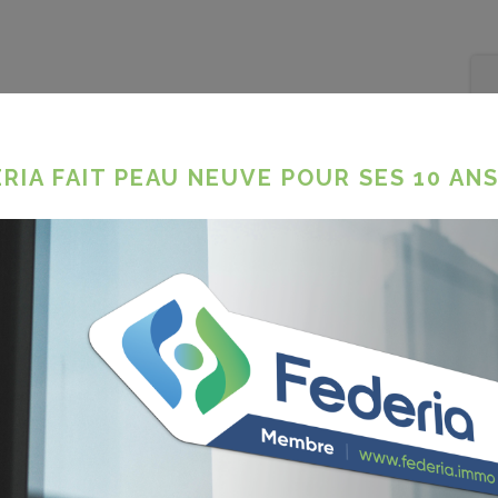
 abattements des
t dès le 1er avril
RIA FAIT PEAU NEUVE POUR SES 10 ANS
ojet d'ordonnance qui modifie le système
ement. Le texte doit encore être approuvé
er
entrera en vigueur le 1
avril 2023.
es :
article, veuillez vous connecter