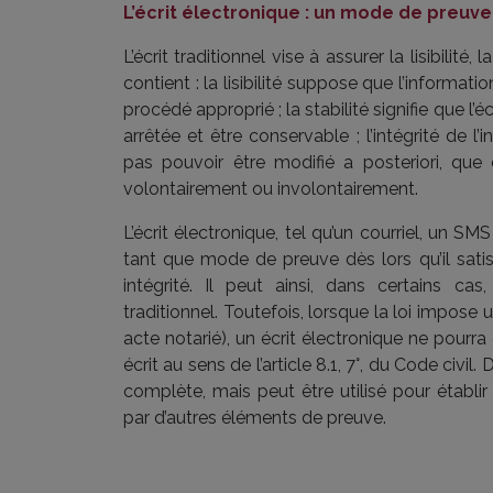
L’écrit électronique : un mode de preuv
L’écrit traditionnel vise à assurer la lisibilité, l
contient : la lisibilité suppose que l’informa
procédé approprié ; la stabilité signifie que l’
arrêtée et être conservable ; l’intégrité de l
pas pouvoir être modifié a posteriori, que 
volontairement ou involontairement.
L’écrit électronique, tel qu’un courriel, un
tant que mode de preuve dès lors qu’il satisfa
intégrité. Il peut ainsi, dans certains ca
traditionnel. Toutefois, lorsque la loi impose
acte notarié), un écrit électronique ne pou
écrit au sens de l’article 8.1, 7°, du Code civi
complète, mais peut être utilisé pour établir l
par d’autres éléments de preuve.