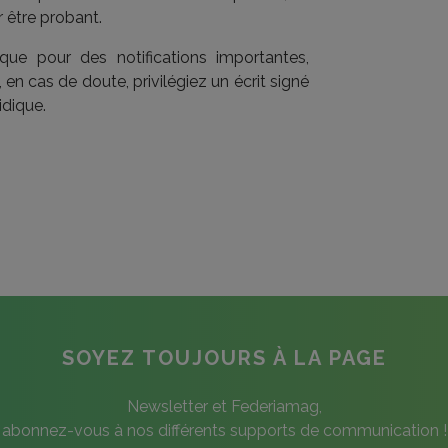
 être probant.
nique pour des notifications importantes,
, en cas de doute, privilégiez un écrit signé
idique.
SOYEZ TOUJOURS À LA PAGE
Newsletter et Federiamag,
abonnez-vous à nos différents supports de communication !