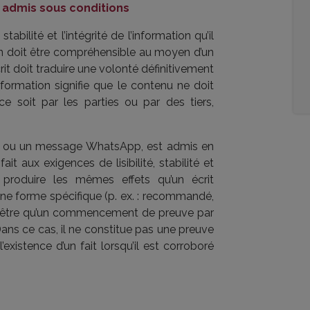
e admis sous conditions
a stabilité et l’intégrité de l’information qu’il
tion doit être compréhensible au moyen d’un
écrit doit traduire une volonté définitivement
’information signifie que le contenu ne doit
ce soit par les parties ou par des tiers,
 SMS ou un message WhatsApp, est admis en
it aux exigences de lisibilité, stabilité et
s, produire les mêmes effets qu’un écrit
 une forme spécifique (p. ex. : recommandé,
rra être qu’un commencement de preuve par
l. Dans ce cas, il ne constitue pas une preuve
’existence d’un fait lorsqu’il est corroboré