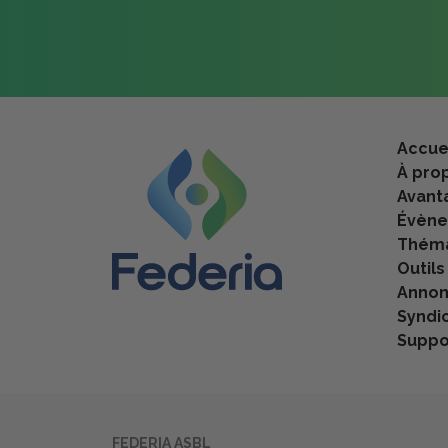
Accue
À pro
Avant
Évèn
Théma
Outils
Anno
Syndi
Suppo
FEDERIA ASBL