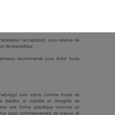
tion d’une offre est soumise aux principes
rimer une volonté claire et non équivoque
ntrat (prix et objet).
térialiser l’acceptation, sous réserve de
ion de l’expéditeur.
 demeure recommandé pour éviter toute
S, WhatsApp) sont admis comme mode de
lisibilité, la stabilité et l’intégrité de
 impose une forme spécifique (comme un
titue qu’un commencement de preuve, et