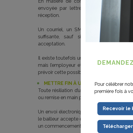
En matière de contrat de travail, toute d
envoyée par lettre recommandée ou re
réception.
Un courriel, un SMS ou un message Wh
suffisante, sauf si l’employeur reconn
acceptation.
Il existe toutefois une plateforme permett
DEMANDEZ
mais l’employeur et le travailleur doivent y
prévoir cette possibilité.
METTRE FIN À UN BAIL
Pour célébrer not
Toute résiliation d’un bail doit être notifié
première fois à v
ou remise en main propre contre accusé de 
Recevoir le
Un envoi électronique ne constitue pas un m
le bailleur accepte expressément la résiliati
un commencement de preuve par écrit, oppos
Télécharger