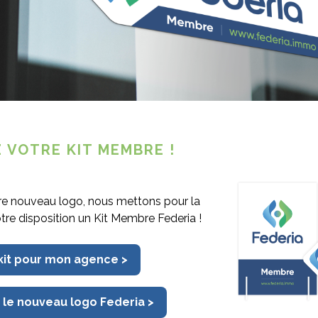
émission doit être notifiée par écrit et
mise en main propre contre accusé de
atsApp n’a donc pas de valeur légale
aît explicitement sa réception et son
ant l’envoi de recommandés électroniques,
 VOTRE KIT MEMBRE !
 être inscrits et le contrat de travail doit
re nouveau logo, nous mettons pour la
e par lettre recommandée, exploit d’huissier
otre disposition un Kit Membre Federia !
réception.
 kit pour mon agence >
ode de notification valable. Toutefois, si
on par ce biais, cet envoi pourra constituer
able en justice en cas de litige.
 le nouveau logo Federia >