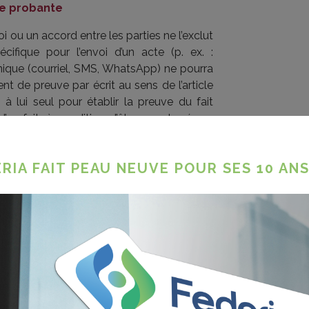
rce probante
oi ou un accord entre les parties ne l’exclut
ifique pour l’envoi d’un acte (p. ex. :
nique (courriel, SMS, WhatsApp) ne pourra
e preuve par écrit au sens de l’article
nt à lui seul pour établir la preuve du fait
 d’un fait, à condition d’être corroboré par
l’envoi électronique dépend de sa capacité
RIA FAIT PEAU NEUVE POUR SES 10 ANS
re l’identification certaine de son origine
leur probante que s’il n’est pas contesté ou
icitement.