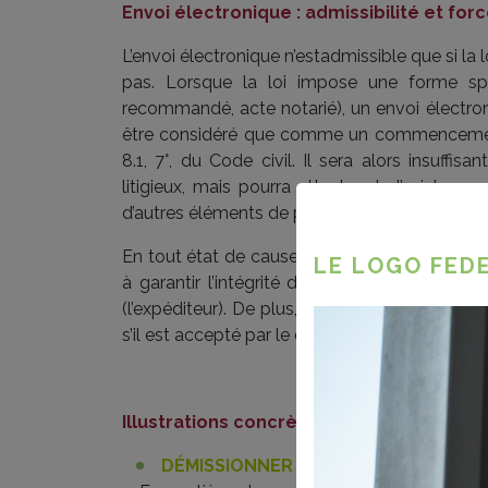
Envoi électronique : admissibilité et fo
L’envoi électronique n’estadmissible que si la l
pas. Lorsque la loi impose une forme spéc
recommandé, acte notarié), un envoi électro
être considéré que comme un commencement d
8.1, 7°, du Code civil. Il sera alors insuffisa
litigieux, mais pourra attester de l’existence
d’autres éléments de preuve.
En tout état de cause, la force probante de 
LE LOGO FEDE
à garantir l’intégrité du contenu et à permett
(l’expéditeur). De plus, il ne peut avoir de va
s’il est accepté par le destinataire, même impl
Illustrations concrètes
DÉMISSIONNER