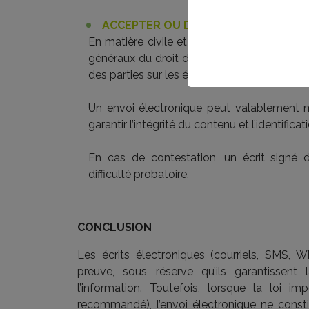
ACCEPTER OU DÉCLINER UNE OFFRE
En matière civile et commerciale, l’accepta
généraux du droit des contrats et doit exp
des parties sur les éléments essentiels du co
Un envoi électronique peut valablement ma
garantir l’intégrité du contenu et l’identificat
En cas de contestation, un écrit signé
difficulté probatoire.
CONCLUSION
Les écrits électroniques (courriels, SM
preuve, sous réserve qu’ils garantissent la 
l’information. Toutefois, lorsque la loi
recommandé), l’envoi électronique ne cons