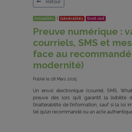
Retour
|
Actualités
Généralités
Droit civil
Preuve numérique : va
courriels, SMS et m
face au recommandé (
modernité)
Publié le 28 Mars 2025
Un envoi électronique (courriel, SMS, W
preuve dès lors
qu’il garantit la lisibili
l’inaltérabilité de l’information,
sauf si la loi 
tel qu’un recommandé ou un acte
authentique