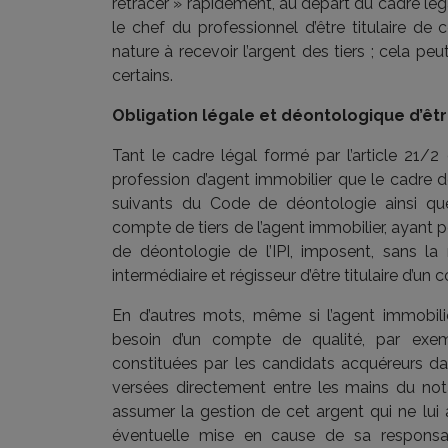
retracer » rapidement, au départ du cadre lég
le chef du professionnel d’être titulaire de
nature à recevoir l’argent des tiers ; cela pe
certains.
Obligation légale et déontologique d’êtr
Tant le cadre légal formé par l’article 21/2 
profession d’agent immobilier que le cadre d
suivants du Code de déontologie ainsi que
compte de tiers de l’agent immobilier, ayant p
de déontologie de l’IPI, imposent, sans la
intermédiaire et régisseur d’être titulaire d’un
En d’autres mots, même si l’agent immobilie
besoin d’un compte de qualité, par exemp
constituées par les candidats acquéreurs da
versées directement entre les mains du notai
assumer la gestion de cet argent qui ne lui 
éventuelle mise en cause de sa responsa