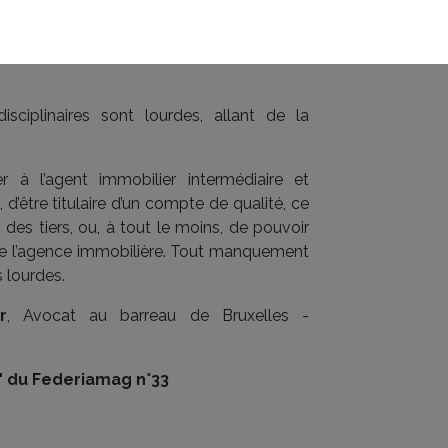
r intermédiaire et/ou régisseur, êtes bien
i-ci répond bien aux exigences légales et
ciplinaires sont lourdes, allant de la
er à l’agent immobilier intermédiaire et
 d’être titulaire d’un compte de qualité, ce
 des tiers, ou, à tout le moins, de pouvoir
 de l’agence immobilière. Tout manquement
s lourdes.
r
, Avocat au barreau de Bruxelles -
ge" du Federiamag n°33