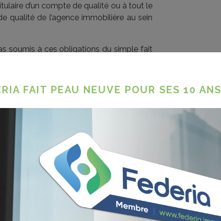
titulaire d’un compte de qualité ou à tout le
 qualité de l’agence immobilière au sein
pas soumis à ces obligations du simple fait
(et non lui) qui est titulaire des comptes
orcée, qui sont de nature à recevoir l’argent
RIA FAIT PEAU NEUVE POUR SES 10 ANS
médiaire et régisseur d’être titulaire d’un
 recevoir l’argent des tiers, la volonté du
, comme étant une frontière infranchissable,
 fonds des tiers, évitant ainsi la moindre «
quant aux sommes déposées entre les mains
olvabilité du professionnel (faillite…) ou
) ou même en cas de fraude. C’est pourquoi