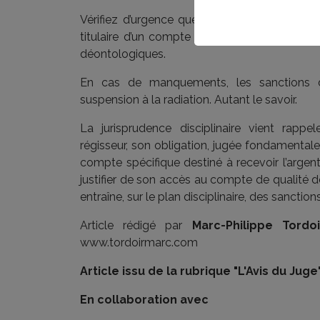
Vérifiez d’urgence que vous, agent immobilie
titulaire d’un compte de qualité et que celu
déontologiques.
En cas de manquements, les sanctions dis
suspension à la radiation. Autant le savoir.
La jurisprudence disciplinaire vient rappel
régisseur, son obligation, jugée fondamentale,
compte spécifique destiné à recevoir l’argent
justifier de son accès au compte de qualité
entraîne, sur le plan disciplinaire, des sanction
Article rédigé par
Marc-Philippe Tordoi
www.tordoirmarc.com
Article issu de la rubrique "L'Avis du Ju
En collaboration avec