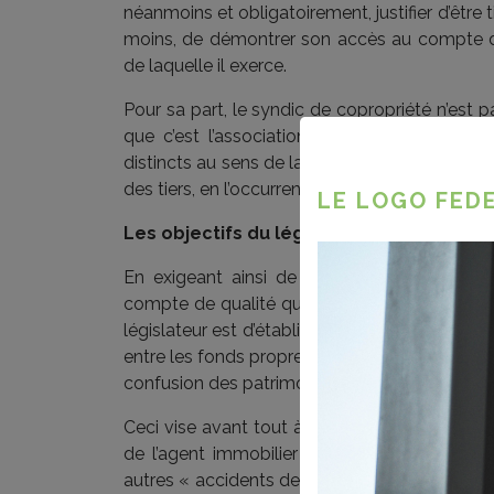
néanmoins et obligatoirement, justifier d’être 
moins, de démontrer son accès au compte de
de laquelle il exerce.
Pour sa part, le syndic de copropriété n’est 
que c’est l’association des copropriétaires 
distincts au sens de la loi sur la copropriété f
des tiers, en l’occurrence des copropriétaires.
LE LOGO FEDE
Les objectifs du législateur
En exigeant ainsi de l’agent immobilier inter
compte de qualité qui a pour seule vocation à
législateur est d’établir une nette séparation
entre les fonds propres du professionnel et les
confusion des patrimoines ».
Ceci vise avant tout à préserver les tiers 
de l’agent immobilier notamment en cas d’ins
autres « accidents de vie » (décès, divorce…