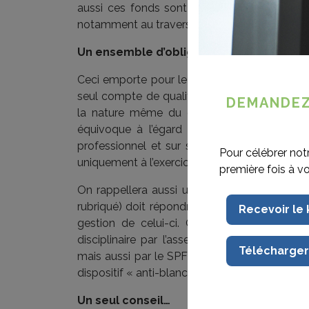
aussi ces fonds sont garantis via la police
notamment au travers de la garantie « indélic
Un ensemble d’obligations complémenta
Ceci emporte pour le professionnel l’obligati
seul compte de qualité, visant une utilisation
DEMANDEZ
la nature même du compte dont question,
équivoque à l’égard des tiers (mentions de
professionnel et sur son site internet) et,
Pour célébrer not
uniquement à l’exercice de l’activité profession
première fois à v
On rappellera aussi utilement que le compt
rubriqué) doit répondre à un ensemble de con
Recevoir le
gestion de celui-ci. Obligations qui font l
disciplinaire par l’assesseur juridique au tra
Télécharger
mais aussi par le SPF Économie, cette probl
dispositif « anti-blanchiment ».
Un seul conseil…