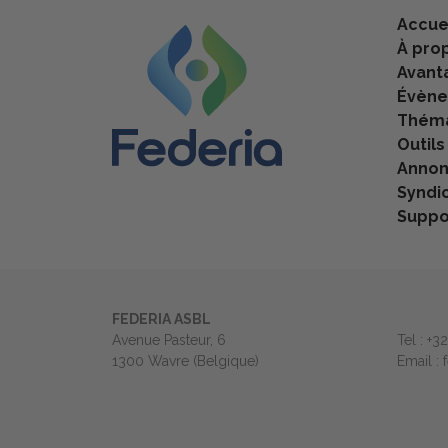
Accue
À pro
Avant
Évèn
Théma
Outils
Anno
Syndi
Suppo
FEDERIA ASBL
Avenue Pasteur, 6
Tel : +3
1300 Wavre (Belgique)
Email :