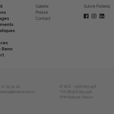
il
Galerie
Suivre Federia
pos
Presse
ages
Contact
ements
tiques
nces
c Reno
rt
2 10 39 54 40
N° BCE : 0568.895.496
 federia@federia.immo
TVA BE568.895.496
RPM Brabant Wallon