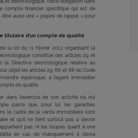
al et déontologique, cette obligation dans
 ce compte financier spécifique qui est de
ut être aussi une « piqûre de rappel » pour
e titulaire d’un compte de qualité
de la loi du 11 février 2013 organisant la
éontologique constitué des articles 29 et
 la Directive déontologique relative au
our objet les articles 29, 66 et 68 du Code
 moindre équivoque, à l’agent immobilier
 compte de qualité.
r dans l’exercice de son activité n’a nul
le parce que, pour lui, les garanties
ns le cadre de la vente immobilière sont
re et qu’il ne tient surtout pas à devoir
appartient pas, ni les risques quant à une
bilité en cas de manquement, il devra