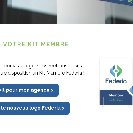
 collective d’assurances et cautionnement
atesse ».
ires… et de contrôles…
on de gérer l’argent des tiers au départ du
 obligatoire, avec identification précise de
 VOTRE KIT MEMBRE !
 comprenant aussi une information non
vant figurer ainsi sur les documents du
 bien évidemment, étant un compte réservé
re nouveau logo, nous mettons pour la
nelle.
otre disposition un Kit Membre Federia !
e de qualité (compte de tiers ou compte
ditions liées tant à son ouverture qu’à la
 kit pour mon agence >
’objet d’intenses contrôles dans le cadre
vers de pouvoirs d’investigation renforcés,
 le nouveau logo Federia >
ématique étant intimement liée à celle du