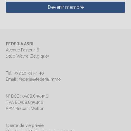
Devenir membre
FEDERIA ASBL
Avenue Pasteur, 6
1300 Wavre (Belgique)
Tel : +32 10 39 54 40
Email : federia@federia.immo
N° BCE : 0568.895.496
TVA BE568.895.496
RPM Brabant Wallon
Charte de vie privée