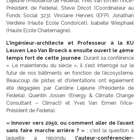
Lejeune (Présidente de Federia), Yves Van Ermen (Vice-
Président de Federia), Steve Dricot (Coordinateur au
Fonds Social 323), Vinciane Hervers (EFP), Jonathan
Verdière (Haute Ecole Condorcet), Isabelle Wesphael
(Haute Ecole Charlemagne).
L'ingénieur-architecte et Professeur à la KU
Leuven Leo Van Broeck a ensuite ouvert le 4ème
temps fort de cette journée
. Durant sa conférence
« Le malentendu du siècle », il s'est interrogé sur le
futur de nos bâtiments en fonction de l'écosystème.
Beaucoup de pistes et d'orientations ont également
été dégagées par Caroline Lejeune (Présidente de
Federia), Quentin Jossen (Energy & Climate Change
Consultant – Climact) et Yves Van Ermen (Vice-
Président de Federia).
« Innover vers 2050, ou comment aller de l’avant
sans faire marche arrière ? »
: c'est la question à
laquelle a répondu
l'auteur-conférencier-