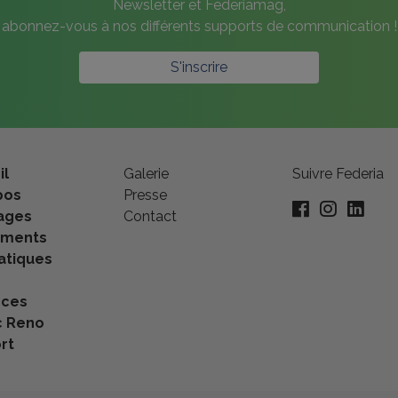
Newsletter et Federiamag,
abonnez-vous à nos différents supports de communication !
S'inscrire
il
Galerie
Suivre Federia
pos
Presse
ages
Contact
ements
tiques
nces
c Reno
rt