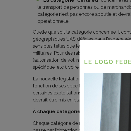
La catégorie "Certified"
concerne les v
le transport de personnes ou de marchandise
catégorie n’est pas encore aboutie et devra
opérationnelle.
Quelle que soit la catégorie concernée, il con
géographiques UAS définies dans l’espace aérie
sensibles telles que les aéroports, les prisons
militaires. Pour des raisons de sécurité évide
(autorisation de vol, matériel
LE LOGO FEDE
spécifique, etc.), voire interdit selon la catégor
La nouvelle législation prévoit également l’a
fonction de ses spécificités techniques qui dev
certaines exploitations. Ce marquage n’exist
devrait être mis en place dans les deux années
À chaque catégorie sa certification
Chaque catégorie de risque exige certaines 
passe par l’obtention de certificats délivrés pa