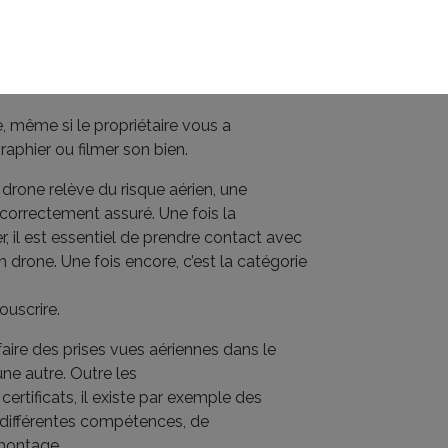
riétaire vous mandate pour prendre des
érifier l’accessibilité de la zone et les
vous disposez. Si la surface au
aérien est quant à lui est une compétence
e, même si le propriétaire vous a
aphier ou filmer son bien.
 drone relève du risque aérien, une
orrectement assuré. Une fois la
r, il est essentiel de prendre contact avec
 drone. Une fois encore, c’est la catégorie
ouscrire.
faire des prises vues aériennes dans le
une autre. Outre les
certificats, il existe par exemple des
 différentes compétences, de
 montage.