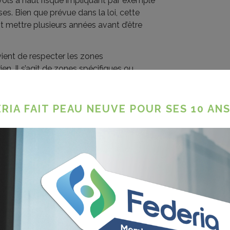
ols à haut risque impliquant par exemple
s. Bien que prévue dans la loi, cette
it mettre plusieurs années avant d’être
vient de respecter les zones
n. Il s’agit de zones spécifiques ou
, les sites nucléaires ou encore les espaces
ntes, l’accès à ces zones est réglementé
RIA FAIT PEAU NEUVE POUR SES 10 ANS
ie d’exploitation choisie.
ttribution d’un marquage à chaque drone en
rait lui aussi permettre l’autorisation de
e encore dans aucun pays européen et
 à venir.
compétences dont la reconnaissance
r la DGTA. Le certificat "Open" s’obtient