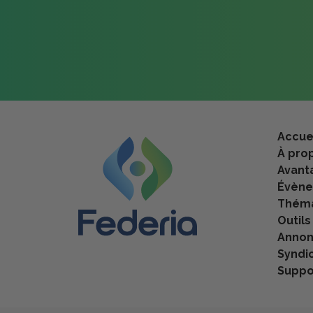
Accue
À pro
Avant
Évèn
Théma
Outils
Anno
Syndi
Suppo