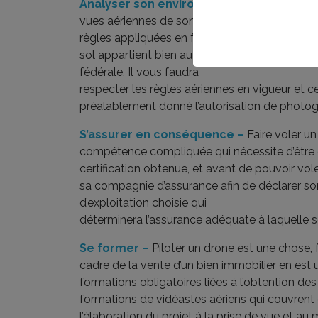
Analyser son environnement –
Si un prop
vues aériennes de son bien, il est impératif de v
règles appliquées en fonction du permis dont 
sol appartient bien au propriétaire, l’espace 
fédérale. Il vous faudra
respecter les règles aériennes en vigueur et c
préalablement donné l’autorisation de photogr
S’assurer en conséquence –
Faire voler un
compétence compliquée qui nécessite d’être c
certification obtenue, et avant de pouvoir vole
sa compagnie d’assurance afin de déclarer son
d’exploitation choisie qui
déterminera l’assurance adéquate à laquelle s
Se former –
Piloter un drone est une chose, 
cadre de la vente d’un bien immobilier en est 
formations obligatoires liées à l’obtention des 
formations de vidéastes aériens qui couvrent
l’élaboration du projet à la prise de vue et au