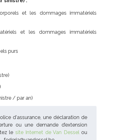
 sinistre) :
porels et les dommages immatériels
riels et les dommages immatériels
els purs
stre)
)
nistre / par an)
olice d'assurance, une déclaration de
uverture ou une demande d’extension
ltez le
site Internet de Van Dessel
ou
 - federia@vandessel.be.